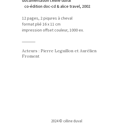
documentation céline duval
co-édition doc-cd & alice travel, 2002
12 pages, 2 piqures à cheval
format plié 16 x 11 cm
impression offset couleur, 1000 ex.
Acteurs : Pierre Leguillon et Aurélien
Froment
2024 © céline duval